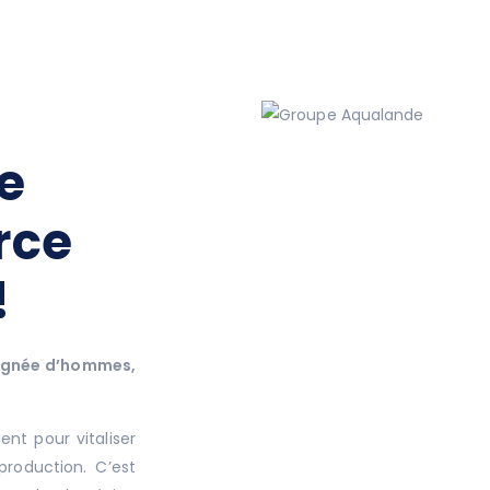
e
rce
!
oignée d’hommes,
ent pour vitaliser
 production. C’est