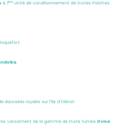
ère
s
& 1
unité de conditionnement de truites fraîches.
 Roquefort
andvika
.
de daurades royales sur l'île d'Oléron
 Sète. Lancement de la gamme de truite fumée
Ovive
.