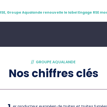
RSE, Groupe Aqualande renouvelle le label Engage RSE mo
GROUPE AQUALANDE
Nos chiffres clés
er producteur européen de truites et truites fumée