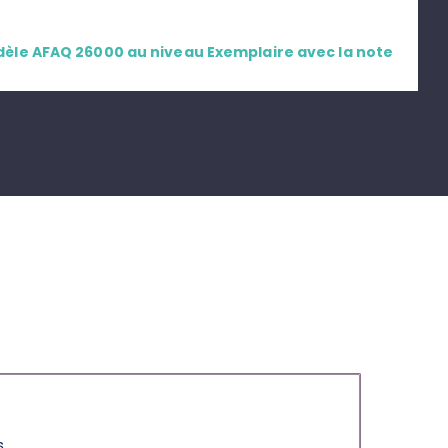
dèle AFAQ 26000 au niveau Exemplaire avec la note
s