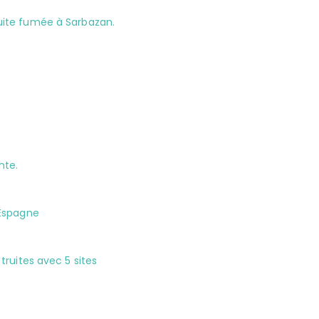
uite fumée à Sarbazan.
nte.
 Espagne
truites avec 5 sites