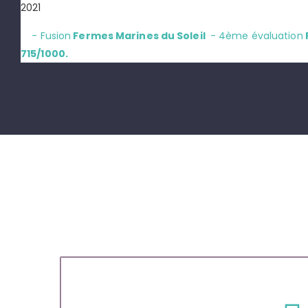
2021
- Fusion
Fermes Marines du Soleil
- 4ème évaluation
715/1000.