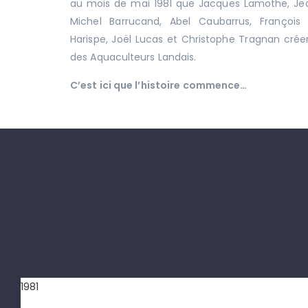
au mois de mai 1981 que Jacques Lamothe, Jea
Michel Barrucand, Abel Caubarrus, François
Harispe, Joël Lucas et Christophe Tragnan crée
des Aquaculteurs Landais.
C’est ici que l’histoire commence…
1981