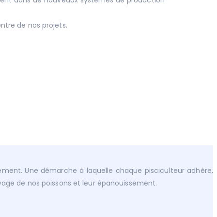
sement dans de nouveaux systèmes de production
ntre de nos projets.
nement. Une démarche à laquelle chaque pisciculteur adhère,
élevage de nos poissons et leur épanouissement.