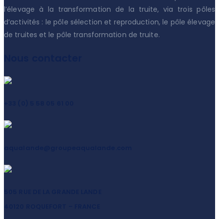
l’élevage à la transformation de la truite, via trois pôles
d’activités : le pôle sélection et reproduction, le pôle élevage
de truites et le pôle transformation de truite.
Nous contacter
+33 (0) 5 58 05 61 00
aqualande@groupeaqualande.com
505 RUE DE LA GRANDE LANDE
40120 ROQUEFORT – FRANCE