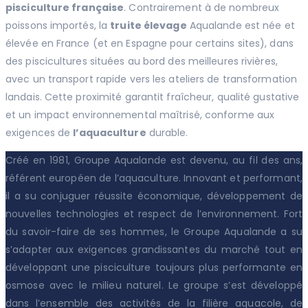
pisciculture française
. Contrairement à de nombreux
poissons importés, la
truite élevage
Aqualande est née et
élevée en France (et en Espagne pour certains sites), dans
des piscicultures situées au bord des meilleures rivières,
avec un transport rapide vers les ateliers de transformation
landais. Cette proximité garantit fraîcheur, qualité gustative
et un impact environnemental maîtrisé, conforme aux
exigences de
l’aquaculture
durable.
Créé en 1981, Groupe Aqualande est devenu, au fil des ans,
référent européen de l’aquaculture. Innovant et performant,
il a su conjuguer réussite économique, développement de
nouvelles technologies et respect de l’environnement. Fort
du savoir-faire de ses hommes, le Groupe Aqualande a su
s’adapter aux exigences grandissantes du marché tout en
développant une pisciculture toujours plus performante en
osmose avec le milieu naturel. Le groupe s’est développé
dans l’ensemble des activités de la filière aquacole, de