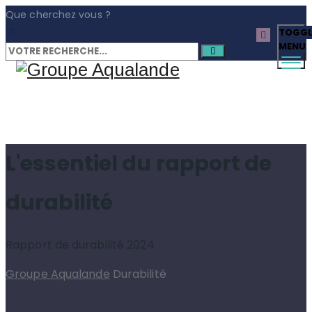
Que cherchez vous ?
TOGGL
MENU
L'essentiel du rapport de
durabilité
Rapport de durabilité 2024
Groupe Aqualande
Durabilité