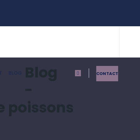
Blog
T
BLOG
CONTACT
-
e poissons