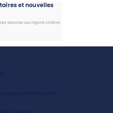
aires et nouvelles
mps associée aux régions côtières
00
peaqualande.com
ANDE LANDE