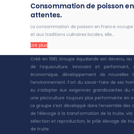
Consommation de poisson en F
attentes.
La consommation de poisson en France occupe un
et aux traditions culinaires locales, elle…
Lire plus
Créé en 1981, Groupe Aqualande est devenu, au f
de l’aquaculture. Innovant et performant, 
économique, développement de nouvelles t
l’environnement. Fort du savoir-faire de ses h
su s’adapter aux exigences grandissantes du
une pisciculture toujours plus performante en o
Le groupe s’est développé dans l’ensemble des act
de l’élevage à la transformation de la truite, via t
sélection et reproduction, le pôle élevage de tru
de truite.