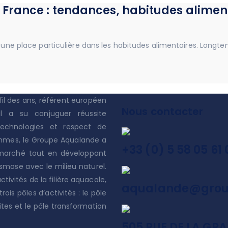
rance : tendances, habitudes aliment
e place particulière dans les habitudes alimentaires. Longte
il des ans, référent européen
Nous contacter
il a su conjuguer réussite
echnologies et respect de
ommes, le Groupe Aqualande a
+33 (0) 5 58 05 61 
 marché tout en développant
smose avec le milieu naturel.
ivités de la filière aquacole,
aqualande@grou
rois pôles d’activités : le pôle
ites et le pôle transformation
505 RUE DE LA GR