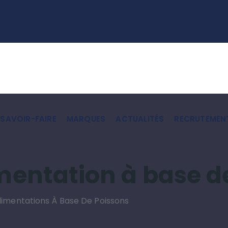
SAVOIR-FAIRE
MARQUES
ACTUALITÉS
RECRUTEMEN
imentation à base d
 Alimentations À Base De Poissons